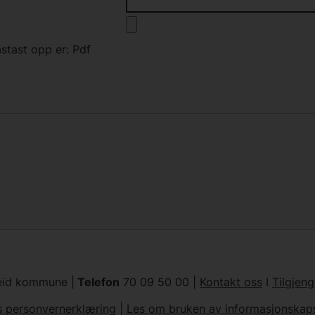
astast opp er: Pdf
eid kommune |
Telefon
70 09 50 00 |
Kontakt oss
I
Tilgjen
s personvernerklæring
|
Les om bruken av informasjonskaps