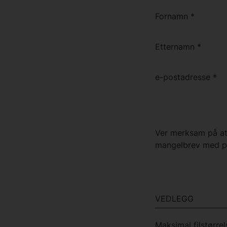
Fornamn
*
Etternamn
*
e-postadresse
*
Ver merksam på at 
mangelbrev med på
VEDLEGG
Maksimal filstørrel