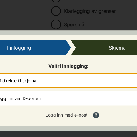
Klarlegging av grenser
Spørsmål
Innlogging
Skjema
Valfri innlogging:
 direkte til skjema
aka gjeld
*
gg inn via ID-porten
Logg inn med e-post