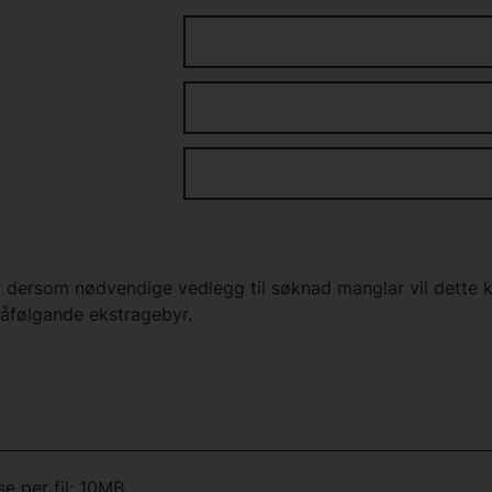
dersom nødvendige vedlegg til søknad manglar vil dette ku
følgande ekstragebyr.
se per fil: 10MB