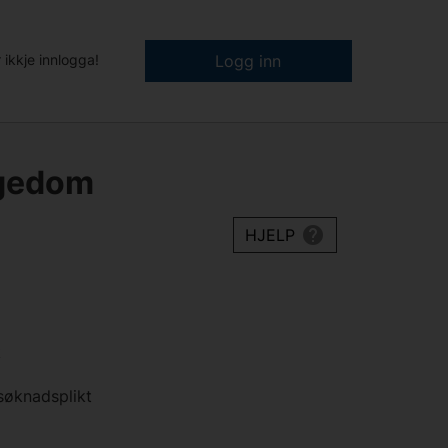
 ikkje innlogga!
Logg inn
igedom
HJELP
k
søknadsplikt