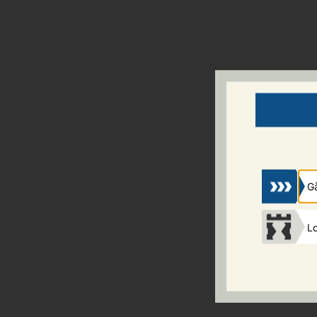
Gnr
*
/
Bnr
*
Gå
Beskriv kort kva s
Lo