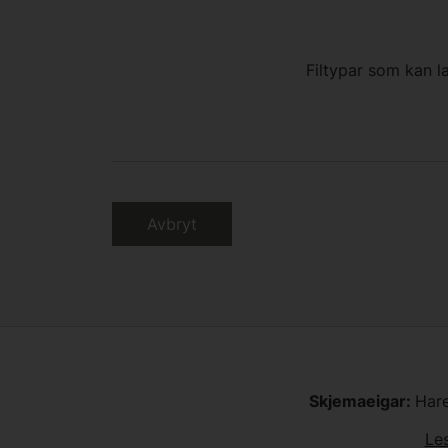
Filtypar som kan l
Avbryt
Skjemaeigar:
Har
Le